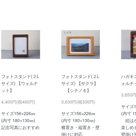
フォトスタンド(２L
フォトスタンド(２L
ハガキ
サイズ) 【ウォルナ
サイズ) 【サクラ】
ォルナ
ット】
【シナノキ】
3,850
4,400円(税400円)
3,630円(税330円)
サイズ1
サイズ156×226㎜
サイズ156×226㎜
(内寸 1
(内寸 180×130㎜)
(内寸 180×130㎜)
絵はが
記念写真におすすめ
横置き・縦置き・壁
楽しめ
掛けに対応
壁掛け