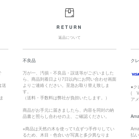
RETURN
返品について
不良品
ク
で
万が一、汚損・不良品・誤送等がございました
ら、商品到着日より7日以内にお問い合わせ画面
は送
よりご連絡ください。至急お取り替え致しま
●ク
す。
( 
ま
（送料・手数料は弊社が負担いたします。）
アメ
商品がお手元に届きましたら、内容を同封の納
品書と照らし合わせの上、ご確認ください。
Ama
※商品は天然の木を使って1点ずつ手作りしてい
Am
るため、木目・色合いが写真と多少異なりま
払