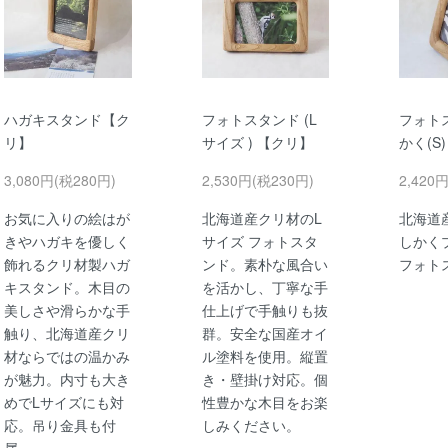
ハガキスタンド【ク
フォトスタンド (L
フォト
リ】
サイズ ) 【クリ】
かく(S
3,080円(税280円)
2,530円(税230円)
2,420
お気に入りの絵はが
北海道産クリ材のL
北海道
きやハガキを優しく
サイズ フォトスタ
しかく
飾れるクリ材製ハガ
ンド。素朴な風合い
フォト
キスタンド。木目の
を活かし、丁寧な手
美しさや滑らかな手
仕上げで手触りも抜
触り、北海道産クリ
群。安全な国産オイ
材ならではの温かみ
ル塗料を使用。縦置
が魅力。内寸も大き
き・壁掛け対応。個
めでLサイズにも対
性豊かな木目をお楽
応。吊り金具も付
しみください。