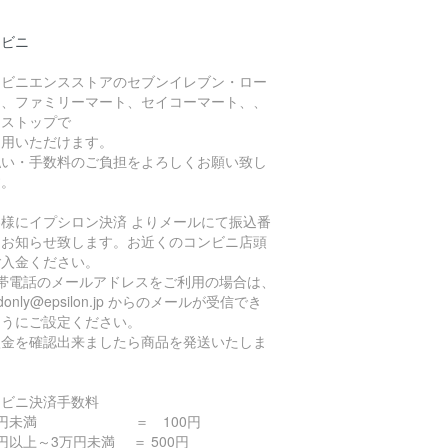
ンビニ
ンビニエンスストアのセブンイレブン・ロー
ン、ファミリーマート、セイコーマート、、
ニストップで
利用いただけます。
払い・手数料のご負担をよろしくお願い致し
す。
客様にイプシロン決済 よりメールにて振込番
をお知らせ致します。お近くのコンビニ店頭
ご入金ください。
携帯電話のメールアドレスをご利用の場合は、
ndonly@epsilon.jp からのメールが受信でき
ようにご設定ください。
入金を確認出来ましたら商品を発送いたしま
。
ンビニ決済手数料
万円未満 ＝ 100円
円以上～3万円未満 ＝ 500円