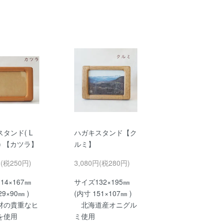
タンド( L
ハガキスタンド【ク
) 【カツラ】
ルミ】
円(税250円)
3,080円(税280円)
14×167㎜
サイズ132×195㎜
29×90㎜ )
(内寸 151×107㎜ )
材の貴重なヒ
北海道産オニグル
を使用
ミ使用