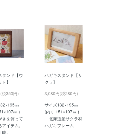
スタンド【ウ
ハガキスタンド【サ
ット】
クラ】
円(税350円)
3,080円(税280円)
32×195㎜
サイズ132×195㎜
51×107㎜ )
(内寸 151×107㎜ )
きを飾って
北海道産サクラ材
るアイテム。
ハガキフレーム
可能。