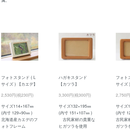
属。
フォトスタンド ( L
ハガキスタンド
フォトス
サイズ ) 【カエデ】
【カツラ】
サイズ 
2,530円(税230円)
3,300円(税300円)
2,750
サイズ114×167㎜
サイズ132×195㎜
サイズ1
(内寸 129×90㎜ )
(内寸 151×107㎜ )
(内寸 1
北海道産カエデのフ
古民家材の貴重な
古民家
ォトフレーム
ヒガツラを使用
ガツラ