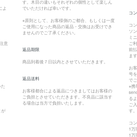
す。木目の違いもそれぞれの個性として楽しん
によ
でいただければ幸いです。
コ
※原則として、お客様側のご都合、もしくは一度
コ
ご使用になった商品の返品・交換はお受けでき
ソ
ませんのでご了承ください。
ミ
注意
ご
返品期限
前
ま
商品到着後７日以内とさせていただきます。
お
号
返品送料
で
いた
※
お客様都合による返品につきましてはお客様の
se
ご負担とさせていただきます。不良品に該当す
る
る場合は当方で負担いたします。
ご
とが
す
コ
1
1万