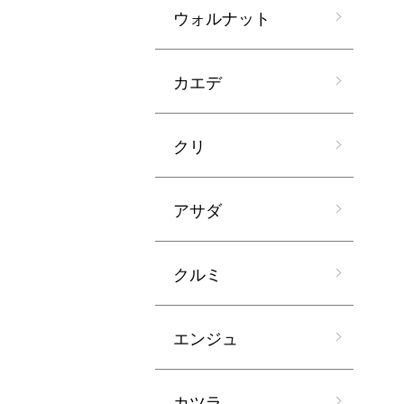
ウォルナット
カエデ
クリ
アサダ
クルミ
エンジュ
カツラ