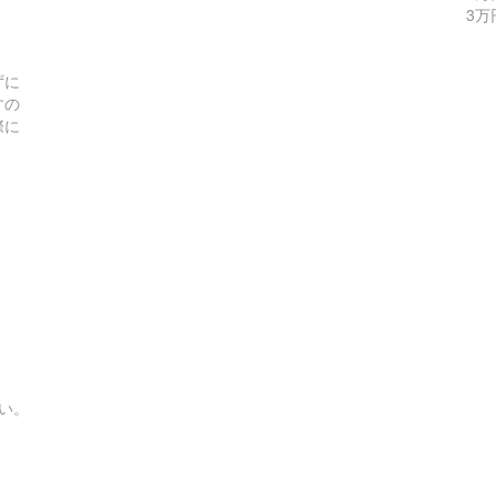
3万
ずに
すの
際に
い。