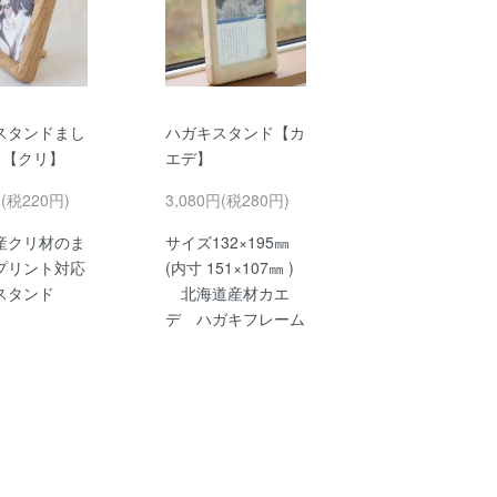
スタンドまし
ハガキスタンド【カ
) 【クリ】
エデ】
円(税220円)
3,080円(税280円)
産クリ材のま
サイズ132×195㎜
プリント対応
(内寸 151×107㎜ )
スタンド
北海道産材カエ
デ ハガキフレーム