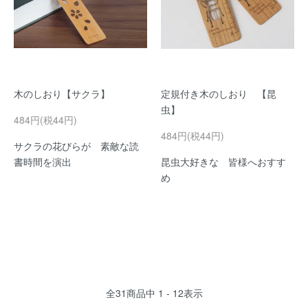
木のしおり【サクラ】
定規付き木のしおり 【昆
虫】
484円(税44円)
484円(税44円)
サクラの花びらが 素敵な読
書時間を演出
昆虫大好きな 皆様へおすす
め
全
31
商品中
1 - 12
表示