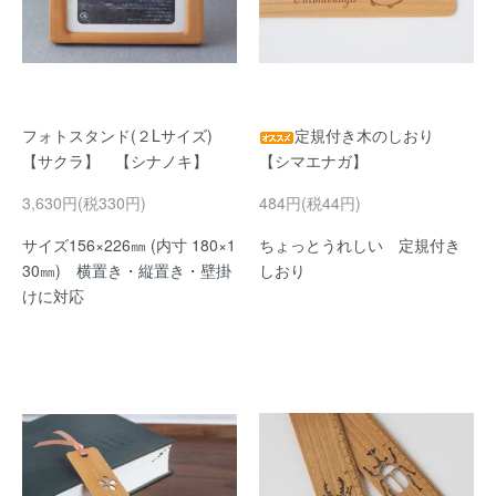
フォトスタンド(２Lサイズ)
定規付き木のしおり
【サクラ】 【シナノキ】
【シマエナガ】
3,630円(税330円)
484円(税44円)
サイズ156×226㎜ (内寸 180×1
ちょっとうれしい 定規付き
30㎜) 横置き・縦置き・壁掛
しおり
けに対応