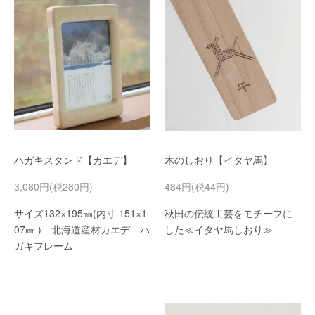
ハガキスタンド【カエデ】
木のしおり【イタヤ馬】
3,080円(税280円)
484円(税44円)
サイズ132×195㎜(内寸 151×1
秋田の伝統工芸をモチーフに
07㎜ ) 北海道産材カエデ ハ
した≪イタヤ馬しおり≫
ガキフレーム