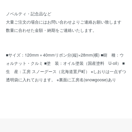
ノベルティ・記念品など
大量ご注文の場合にはお問い合わせよりご連絡お願い致します
数量に合わせた金額・納期をご連絡いたします。
■サイズ：120mm＋40mmリボン分(縦)×28mm(横) ■樹 種：ウ
ォルナット・クルミ ■塗 装：オイル塗装（国産塗料 U-oil） ■
生 産：工房 スノーグース（北海道置戸町） ※しおりは一点ずつ
透明袋に入れております。 ※裏面に工房名(snowgoose)あり